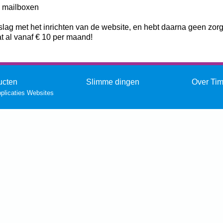
 mailboxen
lag met het inrichten van de website, en hebt daarna geen zor
t al vanaf € 10 per maand!
ucten
Slimme dingen
Over Ti
licaties
Websites